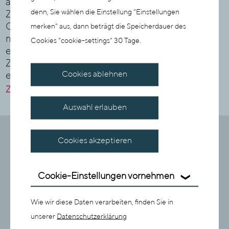
ausgewählte Kurzfilme des Gastlandes Island.
denn, Sie wählen die Einstellung "Einstellungen
Zudem wird der Innenhof am 6. Mai 2026 zum
Open Air Kino mit dem Film POEMS, einem
merken" aus, dann beträgt die Speicherdauer des
musikalisch literarischen Roadtrip durch Island. So
Cookies "cookie-settings" 30 Tage.
entstehen zwischen den Bildern neue
Zusammenhänge, die zum Weiterentdecken
Cookies ablehnen
einladen.
Zur Ausstellung werden mehrere Führungen angeboten.
Auswahl erlauben
Cookies akzeptieren
Cookie-Einstellungen vornehmen
Wie wir diese Daten verarbeiten, finden Sie in
unserer
Datenschutzerklärung