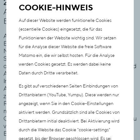
22. April bis 26. Mai 2026
COOKIE-HINWEIS
Armin Mueller-Stahl - „Zwischen den
Bildern“
Auf dieser Website werden funktionelle Cookies
(essentielle Cookies) eingesetzt, die für das
Anlässlich seiner Auszeichnung als
Funktionieren der Website wichtig sind. Wir setzen
Ehrenpreisträger des diesjährigen Filmkunstfest
für die Analyse dieser Website die freie Software
Mecklenburg-Vorpommern widmet sich auch das
Matomo ein, die wir selbst hosten. Für die Analyse
Staatliche Museum einem Künstler, der weit über
werden Cookies gesetzt. Es werden dabei keine
das Kino hinauswirkt. Gezeigt werden Gemälde und
Daten durch Dritte verarbeitet.
Arbeiten von Armin Mueller-Stahl.
Im Zusammenspiel mit der Sammlung treten seine
Es gibt auf verschiedenen Seiten Einbindungen von
Arbeiten in direkten Dialog mit historischen und
Drittanbietern (YouTube, Yumpu). Diese werden nur
zeitgenössischen Werken. Auf Staffeleien in die
Räume der Dauerausstellung integriert, entstehen
angezeigt, wenn Sie in den Cookie-Einstellungen
mit den Bildern Mueller-Stahls
aktiviert werden. Grundsätzlich sind alle Cookies von
Gegenüberstellungen, die Motive und Themen neu
Drittanbietern initial deaktiviert. Bei Aktivierung wird
verbinden und neue Blickwinkel eröffnen.
durch die Website das Cookie "cookie-settings"
Begleitend zum Filmkunstfest zeigt das Museum
gesetzt, bis der Browser geschlossen wird. Es sei