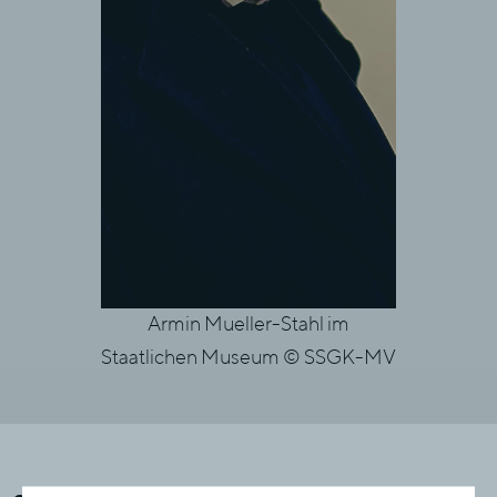
Armin Mueller-Stahl im
Armin
Staatlichen Museum © SSGK-MV
Staatlich