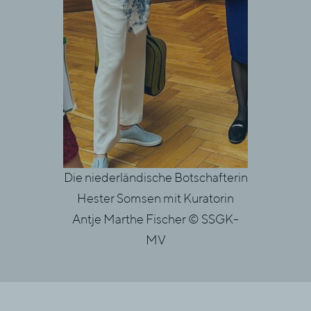
Die niederländische Botschafterin
Die 
Hester Somsen mit Kuratorin
Botschaf
Antje Marthe Fischer © SSGK-
besucht d
MV
Schw