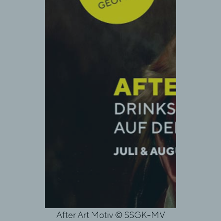
After Art Motiv © SSGK-MV